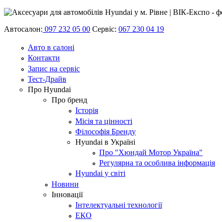
Автосалон:
097 232 05 00
Сервіс:
067 230 04 19
Авто в салоні
Контакти
Запис на сервіс
Тест-Драйв
Про Hyundai
Про бренд
Історія
Місія та цінності
Філософія Бренду
Hyundai в Україні
Про "Хюндай Мотор Україна"
Регулярна та особлива інформація
Hyundai у світі
Новини
Інновації
Інтелектуальні технології
ЕКО