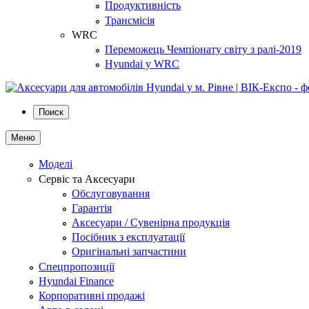
Продуктивність
Трансмісія
WRC
Переможець Чемпіонату світу з ралі-2019
Hyundai у WRC
Поиск
Меню
Моделі
Сервіс та Аксесуари
Обслуговування
Гарантія
Аксесуари / Сувенірна продукція
Посібник з експлуатації
Оригінальні запчастини
Спецпропозиції
Hyundai Finance
Корпоративні продажі