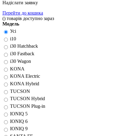
Надіслати заявку
Перейти до кошика
(
)
товарів доступно зараз
Модель
Усі
i10
i30 Hatchback
i30 Fastback
i30 Wagon
KONA
KONA Electric
KONA Hybrid
TUCSON
TUCSON Hybrid
TUCSON Plug-in
IONIQ 5
IONIQ 6
IONIQ 9