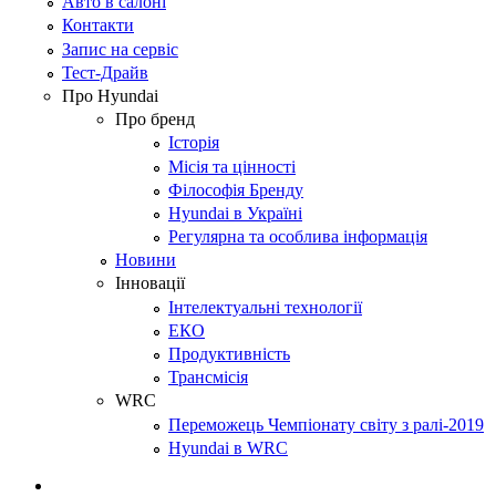
Авто в салоні
Контакти
Запис на сервіс
Тест-Драйв
Про Hyundai
Про бренд
Історія
Місія та цінності
Філософія Бренду
Hyundai в Україні
Регулярна та особлива інформація
Новини
Інновації
Інтелектуальні технології
ЕКО
Продуктивність
Трансмісія
WRC
Переможець Чемпіонату світу з ралі-2019
Hyundai в WRC