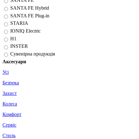
SANTA FE
SANTA FE Hybrid
SANTA FE Plug-in
STARIA
IONIQ Electric
H1
INSTER
Сувенірна продукція
Аксесуари
Усі
Безпека
Захист
Колеса
Комфорт
Сервіс
Стиль