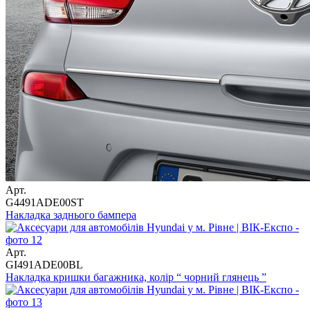
Арт.
G4491ADE00ST
Накладка заднього бампера
Арт.
GI491ADE00BL
Накладка кришки багажника, колір “ чорний глянець ”