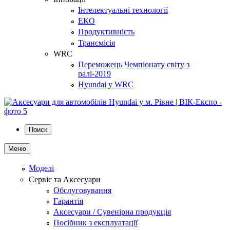
Інтелектуальні технології
ЕКО
Продуктивність
Трансмісія
WRC
Переможець Чемпіонату світу з
ралі-2019
Hyundai у WRC
Поиск
Меню
Моделі
Сервіс та Аксесуари
Обслуговування
Гарантія
Аксесуари / Сувенірна продукція
Посібник з експлуатації