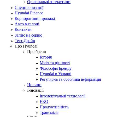
Оригінальні запчастини
Спецпропозиції
Hyundai Finance
Корпоративні продажі
Авто в салоні
Контакти
Запис на сервіс
Тест-Драйв
Про Hyundai
Про бренд
Історія
Місія та цінності
Філософія Бренду
Hyundai в Україні
Регулярна та особлива інформація
Новини
Інновації
Інтелектуальні технології
ЕКО
Продуктивність
Трансмісія