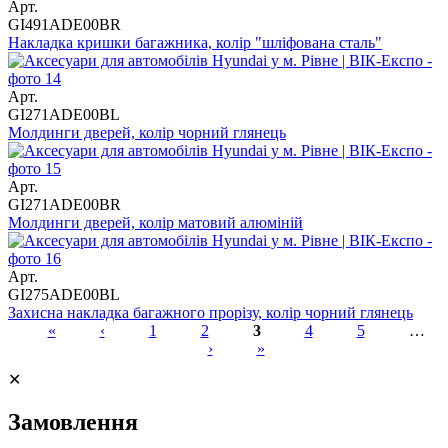
Арт.
GI491ADE00BR
Накладка кришки багажника, колір "шліфована сталь"
Арт.
GI271ADE00BL
Молдинги дверей, колір чорний глянець
Арт.
GI271ADE00BR
Молдинги дверей, колір матовий алюміній
Арт.
GI275ADE00BL
Захисна накладка багажного прорізу, колір чорний глянець
«
‹
1
2
3
4
5
…
›
»
Сторінки
✕
Замовлення