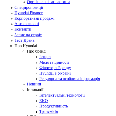
Оригінальні запчастини
Спецпропозиції
Hyundai Finance
Корпоративні продажі
Авто в салоні
Контакти
Запис на сервіс
Тест-Драйв
Про Hyundai
Про бренд
Історія
Місія та цінності
Філософія Бренду
Hyundai в Україні
Регулярна та особлива інформація
Новини
Інновації
Інтелектуальні технології
ЕКО
Продуктивність
Трансмісія