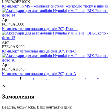
LP52940E2100K
Комплект TPMS - комплект системи контролю тиску в шинах
Арт.
P6F40AC000
Комплект легкосплавних дисків 20'', Donam
Арт.
P7F40AK020
Комплект легкосплавних дисків 20'', тип-C
Арт.
P6F40AK040
Комплект легкосплавних дисків 20'', тип-A
1
2
3
4
5
›
»
Сторінки
✕
Замовлення
Введіть, будь-ласка, Ваші контактні дані: