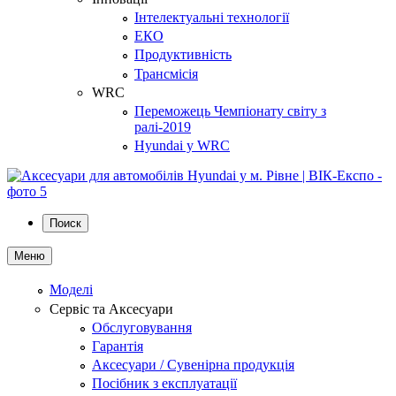
Інтелектуальні технології
ЕКО
Продуктивність
Трансмісія
WRC
Переможець Чемпіонату світу з
ралі-2019
Hyundai у WRC
Поиск
Меню
Моделі
Сервіс та Аксесуари
Обслуговування
Гарантія
Аксесуари / Сувенірна продукція
Посібник з експлуатації