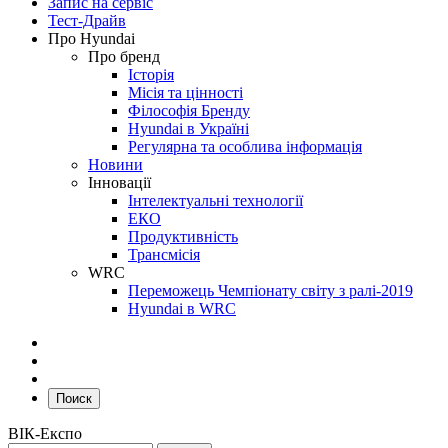
Запис на сервіс
Тест-Драйв
Про Hyundai
Про бренд
Історія
Місія та цінності
Філософія Бренду
Hyundai в Україні
Регулярна та особлива інформація
Новини
Інновації
Інтелектуальні технології
ЕКО
Продуктивність
Трансмісія
WRC
Переможець Чемпіонату світу з ралі-2019
Hyundai в WRC
Поиск
ВІК-Експо