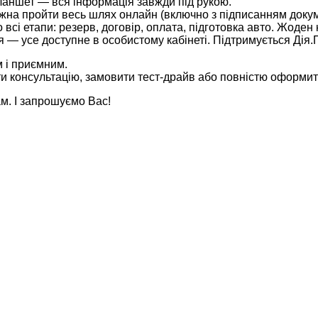
планшет — вся інформація завжди під рукою.
ожна пройти весь шлях онлайн (включно з підписанням докум
всі етапи: резерв, договір, оплата, підготовка авто. Жоден 
 — усе доступне в особистому кабінеті. Підтримується Дія.
м і приємним.
ти консультацію, замовити тест-драйв або повністю оформит
ам. І запрошуємо Вас!