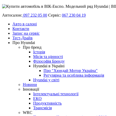
Автосалон:
097 232 05 00
Сервіс:
067 230 04 19
Авто в салоні
Контакти
Запис на сервіс
Тест-Драйв
Про Hyundai
Про бренд
Історія
Місія та цінності
Філософія Бренду
Hyundai в Україні
Про "Хюндай Мотор Україна"
Регулярна та особлива інформація
Hyundai у світі
Новини
Інновації
Інтелектуальні технології
ЕКО
Продуктивність
Трансмісія
WRC