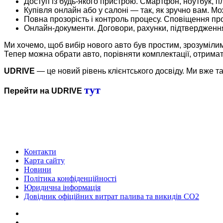
Доступ із будь-якого пристрою. Смартфон, ноутбук, 
Купівля онлайн або у салоні — так, як зручно вам. М
Повна прозорість і контроль процесу. Сповіщення про 
Онлайн-документи. Договори, рахунки, підтвердження
Ми хочемо, щоб вибір нового авто був простим, зрозуміли
Тепер можна обрати авто, порівняти комплектації, отрима
UDRIVE
— це новий рівень клієнтського досвіду. Ми вже т
тут
Перейти на UDRIVE
Контакти
Карта сайту
Новини
Політика конфіденційності
Юридична інформація
Довідник офіційних витрат палива та викидів СО2