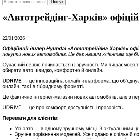
«Автотрейдінг-Харків» офіці
22/01/2026
Офіційний дилер Hyundai «Автотрейдінг-Харків» о
покупки нових автомобілів. Це дає нашим клієнтам ще біл
Сучасний сервіс починається із зручності. Ми пишаємося 
обирати авто швидко, комфортно й онлайн.
UDRIVE
— це інноваційна онлайн-платформа, що об’єднує о
онлайн, так і в гібридному форматі.
Це фактично інтернет-магазин нових автомобілів, але з п
UDRIVE — це про комфорт, доступність і прозорість.
Переваги для клієнтів:
Усі авто — в одному зручному місці. З актуальними 
Зручне порівняння моделей. Усе подано в спільній л