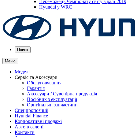
Переможець Чемпіонату світу з ралі-2019
Hyundai у WRC
Поиск
Меню
Моделі
Сервіс та Аксесуари
Обслуговування
Гарантія
Аксесуари / Сувенірна продукція
Посібник з експлуатації
Оригінальні запчастини
Спецпропозиції
Hyundai Finance
Корпоративні продажі
Авто в салоні
Контакти