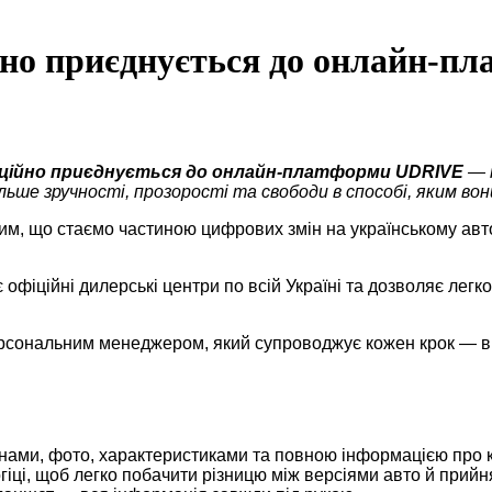
йно приєднується до онлайн-
фіційно приєднується до онлайн-платформи UDRIVE
— 
ьше зручності, прозорості та свободи в способі, яким вон
тим, що стаємо частиною цифрових змін на українському авт
фіційні дилерські центри по всій Україні та дозволяє легко
ерсональним менеджером, який супроводжує кожен крок — від
цінами, фото, характеристиками та повною інформацією про 
огіці, щоб легко побачити різницю між версіями авто й при