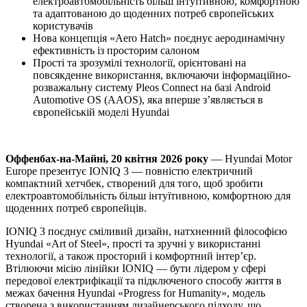
електроавтомобільність більш інтуїтивною, комфортною
та адаптованою до щоденних потреб європейських
користувачів
Нова концепція «Aero Hatch» поєднує аеродинамічну
ефективність із просторим салоном
Прості та зрозумілі технології, орієнтовані на
повсякденне використання, включаючи інформаційно-
розважальну систему Pleos Connect на базі Android
Automotive OS (AAOS), яка вперше з’являється в
європейській моделі Hyundai
Оффенбах-на-Майні, 20 квітня 2026 року
— Hyundai Motor
Europe презентує IONIQ 3 — повністю електричний
компактний хетчбек, створений для того, щоб зробити
електроавтомобільність більш інтуїтивною, комфортною для
щоденних потреб європейців.
IONIQ 3 поєднує сміливий дизайн, натхненний філософією
Hyundai «Art of Steel», прості та зручні у використанні
технології, а також просторий і комфортний інтер’єр.
Втілюючи місію лінійки IONIQ — бути лідером у сфері
передової електрифікації та підключеного способу життя в
межах бачення Hyundai «Progress for Humanity», модель
створена з використанням дизайнерського підходу, що