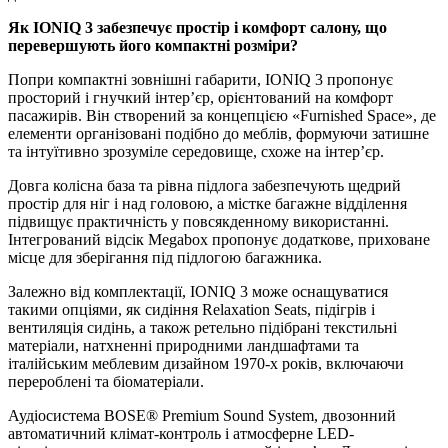
Як
IONIQ
3 забезпечує простір і комфорт салону, що
перевершують його компактні розміри?
Попри компактні зовнішні габарити, IONIQ 3 пропонує
просторий і гнучкий інтер’єр, орієнтований на комфорт
пасажирів. Він створений за концепцією «Furnished Space», де
елементи організовані подібно до меблів, формуючи затишне
та інтуїтивно зрозуміле середовище, схоже на інтер’єр.
Довга колісна база та рівна підлога забезпечують щедрий
простір для ніг і над головою, а містке багажне відділення
підвищує практичність у повсякденному використанні.
Інтегрований відсік Megabox пропонує додаткове, приховане
місце для зберігання під підлогою багажника.
Залежно від комплектації, IONIQ 3 може оснащуватися
такими опціями, як сидіння Relaxation Seats, підігрів і
вентиляція сидінь, а також ретельно підібрані текстильні
матеріали, натхненні природними ландшафтами та
італійським меблевим дизайном 1970-х років, включаючи
перероблені та біоматеріали.
Аудіосистема BOSE® Premium Sound System, двозонний
автоматичний клімат-контроль і атмосферне LED-