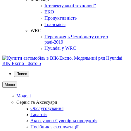
Інтелектуальні технології
ЕКО
Продуктивність
Трансмісія
WRC
Переможець Чемпіонату світу з
ралі-2019
Hyundai у WRC
Поиск
Меню
Моделі
Сервіс та Аксесуари
Обслуговування
Гарантія
Аксесуари / Сувенірна продукція
Посібник з експлуатації