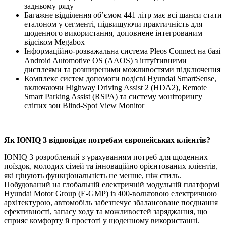
задньому ряду
Багажне відділення об’ємом 441 літр має всі шанси стати
еталоном у сегменті, підвищуючи практичність для
щоденного використання, доповнене інтегрованим
відсіком Megabox
Інформаційно-розважальна система Pleos Connect на базі
Android Automotive OS (AAOS) з інтуїтивними
дисплеями та розширеними можливостями підключення
Комплекс систем допомоги водієві Hyundai SmartSense,
включаючи Highway Driving Assist 2 (HDA2), Remote
Smart Parking Assist (RSPA) та систему моніторингу
сліпих зон Blind-Spot View Monitor
Як IONIQ 3 відповідає потребам європейських клієнтів?
IONIQ 3 розроблений з урахуванням потреб для щоденних
поїздок, молодих сімей та інноваційно орієнтованих клієнтів,
які цінують функціональність не менше, ніж стиль.
Побудований на глобальній електричній модульній платформі
Hyundai Motor Group (E-GMP) із 400-вольтовою електричною
архітектурою, автомобіль забезпечує збалансоване поєднання
ефективності, запасу ходу та можливостей заряджання, що
сприяє комфорту й простоті у щоденному використанні.