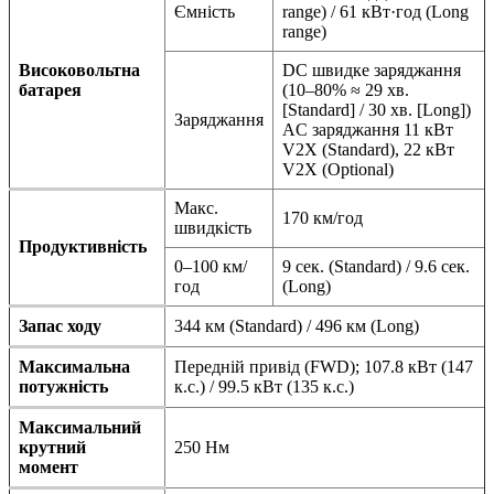
Ємність
range) / 61 кВт·год (Long
range)
Високовольтна
DC швидке заряджання
батарея
(10–80% ≈ 29 хв.
[Standard] / 30 хв. [Long])
Заряджання
AC заряджання 11 кВт
V2X (Standard), 22 кВт
V2X (Optional)
Макс.
170 км/год
швидкість
Продуктивність
0–100 км/
9 сек. (Standard) / 9.6 сек.
год
(Long)
Запас ходу
344 км (Standard) / 496 км (Long)
Максимальна
Передній привід (FWD); 107.8 кВт (147
потужність
к.с.) / 99.5 кВт (135 к.с.)
Максимальний
крутний
250 Нм
момент