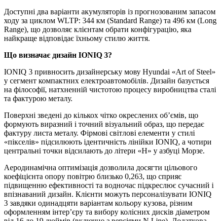
Доступні два варіанти акумуляторів із прогнозованим запасом
ходу за циклом WLTP: 344 км (Standard Range) та 496 км (Long
Range), що дозволяє клієнтам обрати конфігурацію, яка
найкраще відповідає їхньому стилю життя.
Що визначає дизайн IONIQ 3?
IONIQ 3 привносить дизайнерську мову Hyundai «Art of Steel»
у сегмент компактних електроавтомобілів. Дизайн базується
на філософії, натхненній чистотою процесу виробництва сталі
та фактурою металу.
Поверхні зведені до кількох чітко окреслених об’ємів, що
формують виразний і точний візуальний образ, що передає
фактуру листа металу. Фірмові світлові елементи у стилі
«пікселів» підсилюють ідентичність лінійки IONIQ, а чотири
центральні точки відсилають до літери «H» у азбуці Морзе.
Аеродинамічна оптимізація дозволила досягти цільового
коефіцієнта опору повітрю близько 0,263, що сприяє
підвищенню ефективності та водночас підкреслює сучасний і
впізнаваний дизайн. Клієнти можуть персоналізувати IONIQ
3 завдяки одинадцяти варіантам кольору кузова, різним
оформленням інтер’єру та вибору колісних дисків діаметром
від 16 до 19 дюймів (включно з версіями N Line). Додаткова