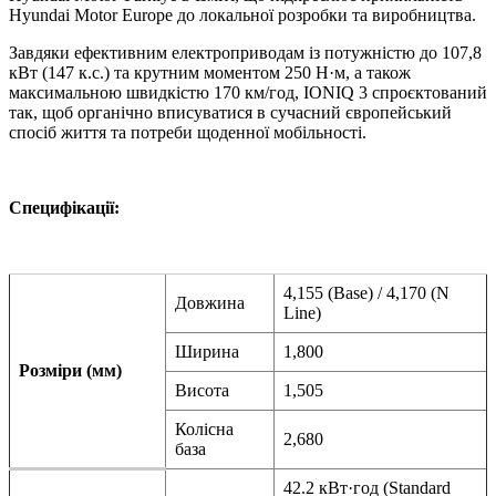
Hyundai Motor Europe до локальної розробки та виробництва.
Завдяки ефективним електроприводам із потужністю до 107,8
кВт (147 к.с.) та крутним моментом 250 Н·м, а також
максимальною швидкістю 170 км/год, IONIQ 3 спроєктований
так, щоб органічно вписуватися в сучасний європейський
спосіб життя та потреби щоденної мобільності.
Специфікації:
4,155 (Base) / 4,170 (N
Довжина
Line)
Ширина
1,800
Розміри (мм)
Висота
1,505
Колісна
2,680
база
42.2 кВт·год (Standard