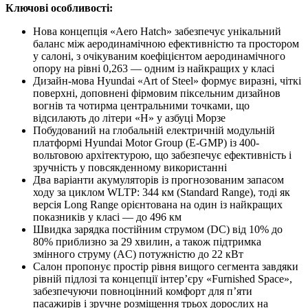
Ключові особливості:
Нова концепція «Aero Hatch» забезпечує унікальний
баланс між аеродинамічною ефективністю та простором
у салоні, з очікуваним коефіцієнтом аеродинамічного
опору на рівні 0,263 — одним із найкращих у класі
Дизайн-мова Hyundai «Art of Steel» формує виразні, чіткі
поверхні, доповнені фірмовим піксельним дизайнов
вогнів та чотирма центральними точками, що
відсилають до літери «H» у азбуці Морзе
Побудований на глобальній електричній модульній
платформі Hyundai Motor Group (E-GMP) із 400-
вольтовою архітектурою, що забезпечує ефективність і
зручність у повсякденному використанні
Два варіанти акумуляторів із прогнозованим запасом
ходу за циклом WLTP: 344 км (Standard Range), тоді як
версія Long Range орієнтована на один із найкращих
показників у класі — до 496 км
Швидка зарядка постійним струмом (DC) від 10% до
80% приблизно за 29 хвилин, а також підтримка
змінного струму (AC) потужністю до 22 кВт
Салон пропонує простір рівня вищого сегмента завдяки
рівній підлозі та концепції інтер’єру «Furnished Space»,
забезпечуючи повноцінний комфорт для п’яти
пасажирів і зручне розміщення трьох дорослих на