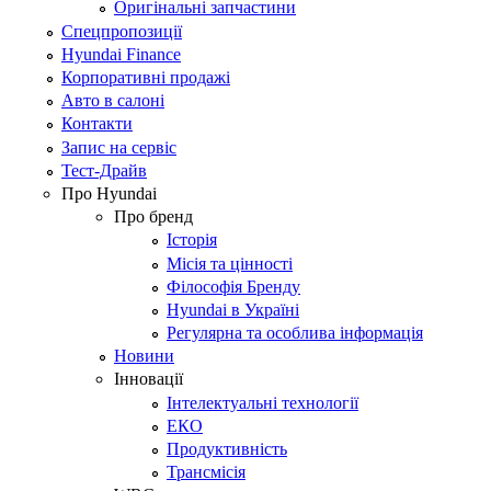
Оригінальні запчастини
Спецпропозиції
Hyundai Finance
Корпоративні продажі
Авто в салоні
Контакти
Запис на сервіс
Тест-Драйв
Про Hyundai
Про бренд
Історія
Місія та цінності
Філософія Бренду
Hyundai в Україні
Регулярна та особлива інформація
Новини
Інновації
Інтелектуальні технології
ЕКО
Продуктивність
Трансмісія