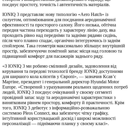
поєднує простоту, точність і автентичність матеріалів.
IONIQ 3 представляє нову типологію «Aero Hatch» із
силуетом, оптимізованим для поєднання аеродинамічної
ефективності та просторого салону. Його низька, обтічна
передня частина переходить у характерну лінію даху, яка
проходить рівно над передніми та задніми рядами сидінь,
після чого плавно спадає, органічно інтегруючись із заднім
спойлером. Така геометрія максимально збільшує внутрішній
простір, забезпечуючи помітний запас місця над головою та
підвищений комфорт для пасажирів заднього ряду.
«З IONIQ 3 ми робимо сміливий дизайн, задоволення від
керування та передові технології бренду IONIQ доступними
для ширшого кола клієнтів у Європі», — зазначив Ксав’є
Мартіне, президент і генеральний директор Hyundai Motor
Europe. «Створений з урахуванням реальних щоденних потреб
людей, IONIQ 3 поєднує очікуваний у своєму сегменті
провідний запас ходу та аеродинамічні характеристики з
винятковим рівнем простору, комфорту й практичності. Крім
того, IONIQ 3 дебютує з інформаційно-розважальною
системою Pleos Connect, яка забезпечує чітку графіку,
інтуїтивний користувацький досвід і широкі можливості
персоналізації — піднімаючи планку у своєму класі».