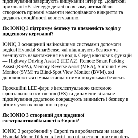
підсвічування завершують вишуканий інтер’єр. Додаткові
приховані «Easter egg» деталі по всьому автомобілю
створюють приємні моменти несподіваного відкриття та
додають емоційності користуванню.
Як
IONIQ
3 підтримує безпеку та впевненість водія у
щоденному керуванні?
IONIQ 3 оснащений найновішими системами допомоги
водієві Hyundai SmartSense, які підвищують безпеку та
зменшують навантаження на водія. Серед ключових функцій
— Highway Driving Assist 2 (HDA2), Remote Smart Parking
Assist (RSPA), Memory Reverse Assist (MRA), Surround View
Monitor (SVM) та Blind-Spot View Monitor (BVM), які
доповнюються сімома стандартними подушками безпеки.
Проекційні LED-фари з інтелектуальною системою
фронтального освітлення (IFS) та динамічне вітальне
підсвічування додатково покращують видимість і безпеку в
різних умовах щоденного руху.
Як
IONIQ
3 створений для щоденної
електроавтомобільності в Європі?
IONIQ 3 розроблений у Європі та виробляється на заводі
Hyundai Motor Türkiye в Ізміті, що підкреслює прихильність