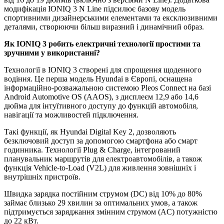
модифікація IONIQ 3 N Line підсилює базову модель
спортивними дизайнерськими елементами та ексклюзивними
деталями, створюючи більш виразний і динамічний образ.
Як
IONIQ
3 робить електричні технології простими та
зручними у використанні?
Технології в IONIQ 3 створені для спрощення щоденного
водіння. Це перша модель Hyundai в Європі, оснащена
інформаційно-розважальною системою Pleos Connect на базі
Android Automotive OS (AAOS), з дисплеєм 12,9 або 14,6
дюйма для інтуїтивного доступу до функцій автомобіля,
навігації та можливостей підключення.
Такі функції, як Hyundai Digital Key 2, дозволяють
безключовий доступ за допомогою смартфона або смарт
годинника. Технології Plug & Charge, інтегрований
планувальник маршрутів для електроавтомобілів, а також
функція Vehicle-to-Load (V2L) для живлення зовнішніх і
внутрішніх пристроїв.
Швидка зарядка постійним струмом (DC) від 10% до 80%
займає близько 29 хвилин за оптимальних умов, а також
підтримується заряджання змінним струмом (AC) потужністю
до 22 кВт.