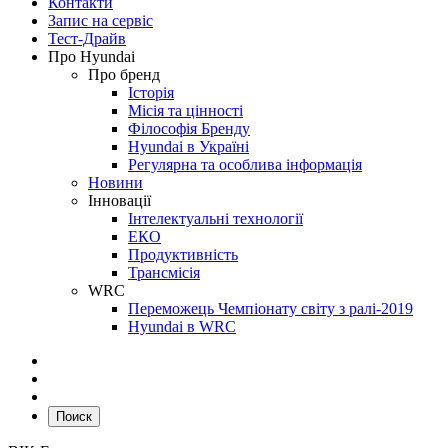
Контакти
Запис на сервіс
Тест-Драйв
Про Hyundai
Про бренд
Історія
Місія та цінності
Філософія Бренду
Hyundai в Україні
Регулярна та особлива інформація
Новини
Інновації
Інтелектуальні технології
ЕКО
Продуктивність
Трансмісія
WRC
Переможець Чемпіонату світу з ралі-2019
Hyundai в WRC
Поиск