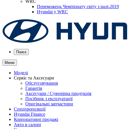
WRC
Переможець Чемпіонату світу з ралі-2019
Hyundai у WRC
Поиск
Меню
Моделі
Сервіс та Аксесуари
Обслуговування
Гарантія
Аксесуари / Сувенірна продукція
Посібник з експлуатації
Оригінальні запчастини
Спецпропозиції
Hyundai Finance
Корпоративні продажі
Авто в салоні