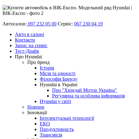
Автосалон:
097 232 05 00
Сервіс:
067 230 04 19
Авто в салоні
Контакти
Запис на сервіс
Тест-Драйв
Про Hyundai
Про бренд
Історія
Місія та цінності
Філософія Бренду
Hyundai в Україні
Про "Хюндай Мотор Україна"
Регулярна та особлива інформація
Hyundai у світі
Новини
Інновації
Інтелектуальні технології
ЕКО
Продуктивність
Трансмісія