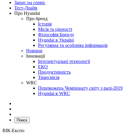
Запис на сервіс
Тест-Драйв
Про Hyundai
Про бренд
Історія
Місія та цінності
Філософія Бренду
Hyundai в Україні
Регулярна та особлива інформація
Новини
Інновації
Інтелектуальні технології
ЕКО
Продуктивність
Трансмісія
WRC
Переможець Чемпіонату світу з ралі-2019
Hyundai в WRC
Поиск
ВІК-Експо