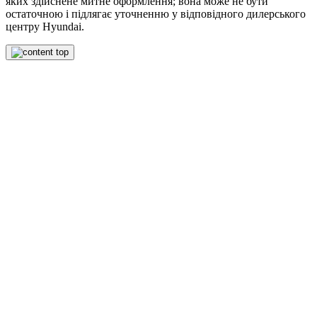
яких здійснене митне оформлення; вона може не бути
остаточною і підлягає уточненню у відповідного дилерського
центру Hyundai.