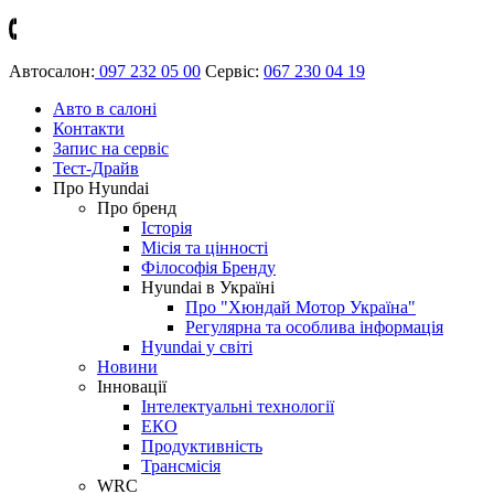
Автосалон:
097 232 05 00
Сервіс:
067 230 04 19
Авто в салоні
Контакти
Запис на сервіс
Тест-Драйв
Про Hyundai
Про бренд
Історія
Місія та цінності
Філософія Бренду
Hyundai в Україні
Про "Хюндай Мотор Україна"
Регулярна та особлива інформація
Hyundai у світі
Новини
Інновації
Інтелектуальні технології
ЕКО
Продуктивність
Трансмісія
WRC