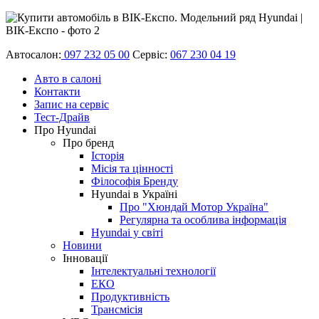
Автосалон:
097 232 05 00
Сервіс:
067 230 04 19
Авто в салоні
Контакти
Запис на сервіс
Тест-Драйв
Про Hyundai
Про бренд
Історія
Місія та цінності
Філософія Бренду
Hyundai в Україні
Про "Хюндай Мотор Україна"
Регулярна та особлива інформація
Hyundai у світі
Новини
Інновації
Інтелектуальні технології
ЕКО
Продуктивність
Трансмісія