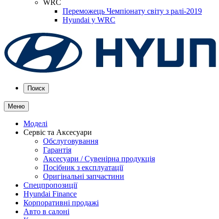
WRC
Переможець Чемпіонату світу з ралі-2019
Hyundai у WRC
Поиск
Меню
Моделі
Сервіс та Аксесуари
Обслуговування
Гарантія
Аксесуари / Сувенірна продукція
Посібник з експлуатації
Оригінальні запчастини
Спецпропозиції
Hyundai Finance
Корпоративні продажі
Авто в салоні