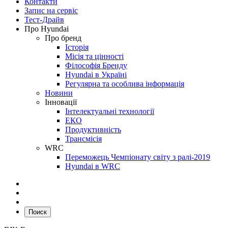
Контакти
Запис на сервіс
Тест-Драйв
Про Hyundai
Про бренд
Історія
Місія та цінності
Філософія Бренду
Hyundai в Україні
Регулярна та особлива інформація
Новини
Інновації
Інтелектуальні технології
ЕКО
Продуктивність
Трансмісія
WRC
Переможець Чемпіонату світу з ралі-2019
Hyundai в WRC
Поиск