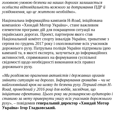
головною умовою безпеки на наших дорогах залишається
особиста відповідальність кожного за дотримання ПДР й
усвідомлення, що це життєво необхідно»
.
Національна інформаційна кампанія H-Road, ініційована
компанією «Хюндай Мотор Україна», стане важливим
елементом програми дій для покращення ситуації на
українських дорогах. Проект, партнером якого став
Національний комітет спорту інвалідів України, триватиме з
серпня по грудень 2017 року і охоплюватиме всіх учасників
дорожнього руху. Патрульна поліція України підтримала ідею
кампанії та, в якості експерта, залучиться до інформаційних
активностей, спрямованих на формування суспільної
свідомості щодо необхідності виконання всіх правил
дорожнього руху.
«Ми розділяємо прагнення активістів і державних органів
змінити ситуацію на дорогах. Інформування громадян – чи не
найголовніший крок на шляху до безпеки руху. Перший етап H-
Road, проведений у 2016 році для водіїв, засвідчив, що
ініціатива ефективна. Цього року ми розширюємо аудиторію і
ставимо за мету привернути увагу всіх учасників дорожнього
руху»
, – повідомив
генеральний директор «Хюндай Мотор
Україна» Ігор Гладковський.