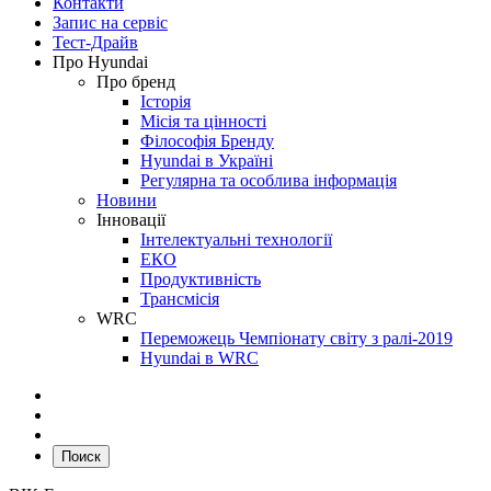
Контакти
Запис на сервіс
Тест-Драйв
Про Hyundai
Про бренд
Історія
Місія та цінності
Філософія Бренду
Hyundai в Україні
Регулярна та особлива інформація
Новини
Інновації
Інтелектуальні технології
ЕКО
Продуктивність
Трансмісія
WRC
Переможець Чемпіонату світу з ралі-2019
Hyundai в WRC
Поиск