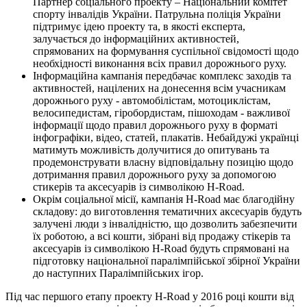
Партнер соціального проекту – Національний комітет
спорту інвалідів України. Патрульна поліція України
підтримує ідею проекту та, в якості експерта,
залучається до інформаційних активностей,
спрямованих на формування суспільної свідомості щодо
необхідності виконання всіх правил дорожнього руху.
Інформаційна кампанія передбачає комплекс заходів та
активностей, націлених на донесення всім учасникам
дорожнього руху - автомобілістам, мотоциклістам,
велосипедистам, гіробордистам, пішоходам - важливої
інформації щодо правил дорожнього руху в форматі
інфографіки, відео, статей, плакатів. Небайдужі українці
матимуть можливість долучитися до опитувань та
продемонструвати власну відповідальну позицію щодо
дотримання правил дорожнього руху за допомогою
стикерів та аксесуарів із символікою H-Road.
Окрім соціальної місії, кампанія H-Road має благодійну
складову: до виготовлення тематичних аксесуарів будуть
залучені люди з інвалідністю, що дозволить забезпечити
їх роботою, а всі кошти, зібрані від продажу стікерів та
аксесуарів із символікою H-Road будуть спрямовані на
підготовку національної паралімпійської збірної України
до наступних Паралімпійських ігор.
Під час першого етапу проекту H-Road у 2016 році кошти від