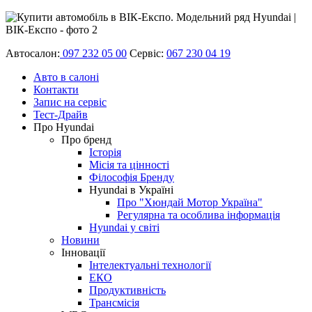
Автосалон:
097 232 05 00
Сервіс:
067 230 04 19
Авто в салоні
Контакти
Запис на сервіс
Тест-Драйв
Про Hyundai
Про бренд
Історія
Місія та цінності
Філософія Бренду
Hyundai в Україні
Про "Хюндай Мотор Україна"
Регулярна та особлива інформація
Hyundai у світі
Новини
Інновації
Інтелектуальні технології
ЕКО
Продуктивність
Трансмісія