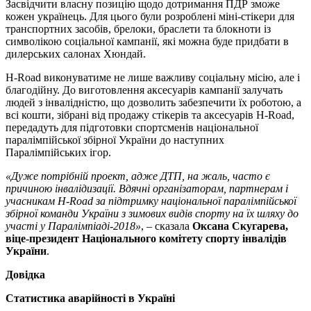
Засвідчити власну позицію щодо дотримання ПДР зможе
кожен українець. Для цього були розроблені міні-стікери для
транспортних засобів, брелоки, браслети та блокноти із
символікою соціальної кампанії, які можна буде придбати в
дилерських салонах Хюндай.
H-Road виконуватиме не лише важливу соціальну місію, але і
благодійну. До виготовлення аксесуарів кампанії залучать
людей з інвалідністю, що дозволить забезпечити їх роботою, а
всі кошти, зібрані від продажу стікерів та аксесуарів H-Road,
передадуть для підготовки спортсменів національної
паралімпійської збірної України до наступних
Паралімпійських ігор.
«Дуже потрібній проект, адже ДТП, на жаль, часто є
причиною інвалідизації. Вдячні організаторам, партнерам і
учасникам H-Road за підтримку національної паралімпійської
збірної команди України з зимових видів спорту на їх шляху до
участі у Паралімпіаді-2018»
, – сказала
Оксана Скугарева,
віце-президент Національного комітету спорту інвалідів
України
.
Довідка
Статистика аварійності в Україні