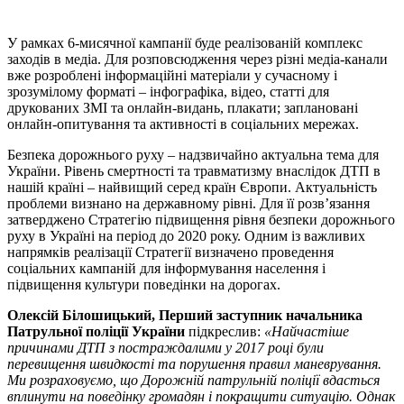
У рамках 6-мисячної кампанії буде реалізованій комплекс
заходів в медіа. Для розповсюдження через різні медіа-канали
вже розроблені інформаційні матеріали у сучасному і
зрозумілому форматі – інфографіка, відео, статті для
друкованих ЗМІ та онлайн-видань, плакати; заплановані
онлайн-опитування та активності в соціальних мережах.
Безпека дорожнього руху – надзвичайно актуальна тема для
України. Рівень смертності та травматизму внаслідок ДТП в
нашій країні – найвищий серед країн Європи. Актуальність
проблеми визнано на державному рівні. Для її розв’язання
затверджено Стратегію підвищення рівня безпеки дорожнього
руху в Україні на період до 2020 року. Одним із важливих
напрямків реалізації Стратегії визначено проведення
соціальних кампаній для інформування населення і
підвищення культури поведінки на дорогах.
Олексій Білошицький, Перший заступник начальника
Патрульної поліції України
підкреслив:
«Найчастіше
причинами ДТП з постраждалими у 2017 році були
перевищення швидкості та порушення правил маневрування.
Ми розраховуємо, що Дорожній патрульній поліції вдасться
вплинути на поведінку громадян і покращити ситуацію. Однак