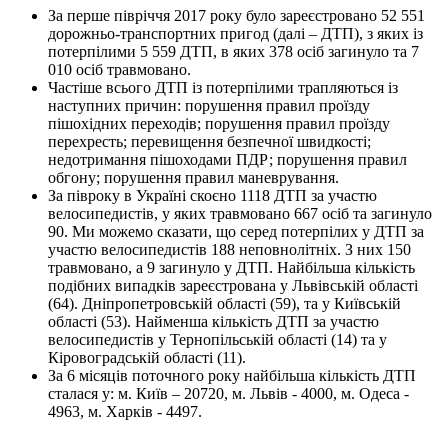
За перше півріччя 2017 року було зареєстровано 52 551
дорожньо-транспортних пригод (далі – ДТП), з яких із
потерпілими 5 559 ДТП, в яких 378 осіб загинуло та 7
010 осіб травмовано.
Частіше всього ДТП із потерпілими трапляються із
наступних причин: порушення правил проїзду
пішохідних переходів; порушення правил проїзду
перехресть; перевищення безпечної швидкості;
недотримання пішоходами ПДР; порушення правил
обгону; порушення правил маневрування.
За півроку в Україні скоєно 1118 ДТП за участю
велосипедистів, у яких травмовано 667 осіб та загинуло
90. Ми можемо сказати, що серед потерпілих у ДТП за
участю велосипедистів 188 неповнолітніх. З них 150
травмовано, а 9 загинуло у ДТП. Найбільша кількість
подібних випадків зареєстрована у Львівській області
(64). Дніпропетровській області (59), та у Київській
області (53). Найменша кількість ДТП за участю
велосипедистів у Тернопільській області (14) та у
Кіровоградській області (11).
За 6 місяців поточного року найбільша кількість ДТП
сталася у: м. Київ – 20720, м. Львів - 4000, м. Одеса -
4963, м. Харків - 4497.