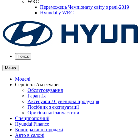
WRC
Переможець Чемпіонату світу з ралі-2019
Hyundai у WRC
Поиск
Меню
Моделі
Сервіс та Аксесуари
Обслуговування
Гарантія
Аксесуари / Сувенірна продукція
Посібник з експлуатації
Оригінальні запчастини
Спецпропозиції
Hyundai Finance
Корпоративні продажі
Авто в салоні