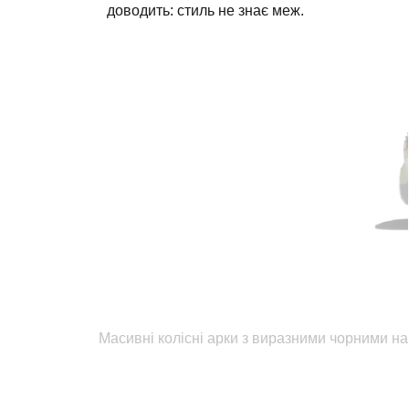
доводить: стиль не знає меж.
Масивні колісні арки з виразними чорними н