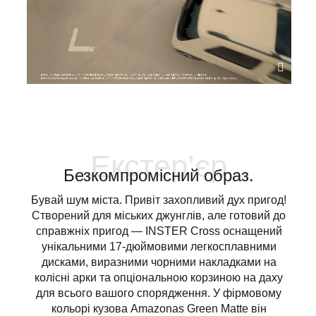
Екстер’єр
Безкомпромісний образ.
Бувай шум міста. Привіт захопливий дух пригод!
Створений для міських джунглів, але готовий до
справжніх пригод — INSTER Cross оснащений
унікальними 17-дюймовими легкосплавними
дисками, виразними чорними накладками на
колісні арки та опціональною корзиною на даху
для всього вашого спорядження. У фірмовому
кольорі кузова Amazonas Green Matte він