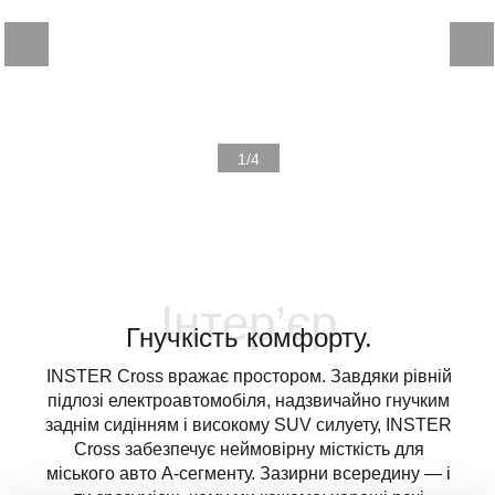
1/4
Інтер’єр
Гнучкість комфорту.
INSTER Cross вражає простором. Завдяки рівній
підлозі електроавтомобіля, надзвичайно гнучким
заднім сидінням і високому SUV силуету, INSTER
Cross забезпечує неймовірну місткість для
міського авто А-сегменту. Зазирни всередину — і