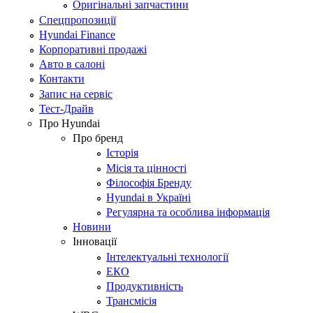
Оригінальні запчастини
Спецпропозиції
Hyundai Finance
Корпоративні продажі
Авто в салоні
Контакти
Запис на сервіс
Тест-Драйв
Про Hyundai
Про бренд
Історія
Місія та цінності
Філософія Бренду
Hyundai в Україні
Регулярна та особлива інформація
Новини
Інновації
Інтелектуальні технології
ЕКО
Продуктивність
Трансмісія