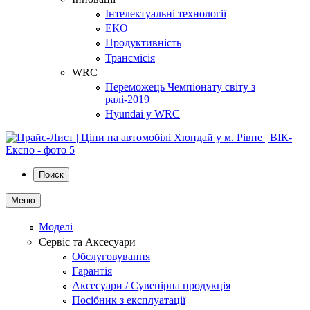
Інтелектуальні технології
ЕКО
Продуктивність
Трансмісія
WRC
Переможець Чемпіонату світу з
ралі-2019
Hyundai у WRC
Поиск
Меню
Моделі
Сервіс та Аксесуари
Обслуговування
Гарантія
Аксесуари / Сувенірна продукція
Посібник з експлуатації