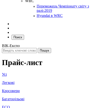
WRC
Переможець Чемпіонату світу з
ралі-2019
Hyundai в WRC
Поиск
ВІК-Експо
Прайс-лист
Усі
Легкові
Кросовери
Багатоцільові
ECO