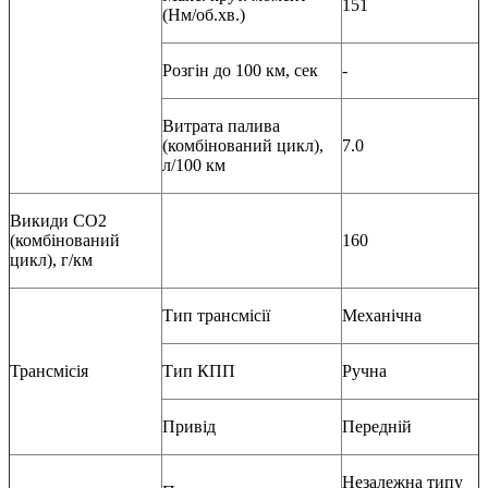
151
(Нм/об.хв.)
Розгін до 100 км, сек
-
Витрата палива
(комбінований цикл),
7.0
л/100 км
Викиди СО2
(комбінований
160
цикл), г/км
Тип трансмісії
Механічна
Трансмісія
Тип КПП
Ручна
Привід
Передній
Незалежна типу