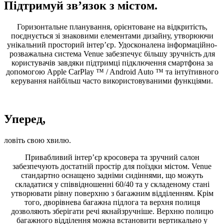
Підтримуй зв’язок з містом.
Горизонтальне планування, орієнтоване на відкритість,
поєднується зі знаковими елементами дизайну, утворюючи
унікальний просторий інтер’єр. Удосконалена інформаційно-
розважальна система Venue забезпечує більшу зручність для
користувачів завдяки підтримці підключення смартфона за
допомогою Apple CarPlay ™ / Android Auto ™ та інтуїтивного
керування найбільш часто використовуваними функціями.
Уперед,
ловіть свою хвилю.
Привабливий інтер’єр кросовера та зручний салон
забезпечують достатній простір для поїздки містом. Venue
стандартно оснащено задніми сидіннями, що можуть
складатися у співвідношенні 60/40 та у складеному стані
утворювати рівну поверхню з багажним відділенням. Крім
того, дворівнева багажна підлога та верхня полиця
дозволяють зберігати речі якнайзручніше. Верхню полицю
багажного відділення можна встановити вертикально у