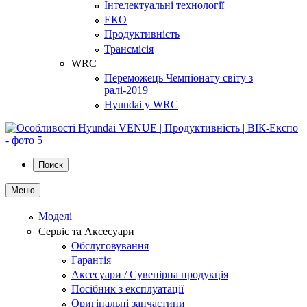
Інтелектуальні технології
ЕКО
Продуктивність
Трансмісія
WRC
Переможець Чемпіонату світу з
ралі-2019
Hyundai у WRC
Поиск
Меню
Моделі
Сервіс та Аксесуари
Обслуговування
Гарантія
Аксесуари / Сувенірна продукція
Посібник з експлуатації
Оригінальні запчастини