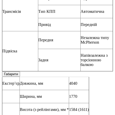
Трансмісія
Тип КПП
Автоматична
Привід
Передній
Незалежна типу
Передня
McPherson
Підвіска
Напівзалежна з
Задня
торсіонною
балкою
Габарити
Екстер’єр
Довжина, мм
4040
Ширина, мм
1770
Висота (з рейлінгами), мм *
1584 (1611)