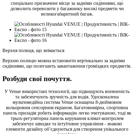
спеціально призначене місце за задніми сидіннями, що
дозволить перевозити у багажнику високі предмети чи
великогабаритний багаж.
Верхня полиця, що знімається
Верхню полицю можна встановити вертикально за задніми
сидіннями, що полегшить завантаження громіздких предметів.
Розбуди свої почуття.
У Venue використані технології, що підвищують впевненість
та забезпечують зручність для водія. Удосконалена
мультимедійна система Venue оснащена 8-дюймовим
кольоровим сенсорним екраном. Багатовимірна, спортивна
панель приладів робить інформацію легко зчитуваною, тоді як
трьох-регуляторна панель керування клімат-контролем
забезпечує швидке та інтуїтивне управління - знакові
елементи дизайну об’єднуються для створення унікального