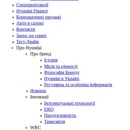
Спецпропозиції
Hyundai Finance
Корпоративні продажі
Авто в салоні
Контакти
Запис на сервіс
Тест-Драйв
Про Hyundai
Про бренд
Історія
Місія та цінності
Філософія Бренду
Hyundai в Україні
Регулярна та особлива інформація
Новини
Інновації
Інтелектуальні технології
ЕКО
Продуктивність
Трансмісія
WRC