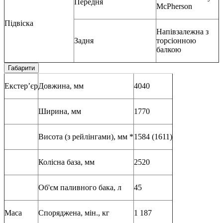
Передня
McPherson
Підвіска
Напівзалежна з
Задня
торсіонною
балкою
Габарити
Екстер’єр
Довжина, мм
4040
Ширина, мм
1770
Висота (з рейлінгами), мм *
1584 (1611)
Колісна база, мм
2520
Об'єм паливного бака, л
45
Маса
Споряджена, мін., кг
1 187