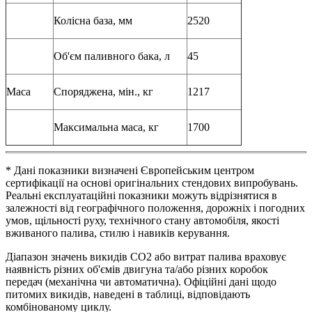
Колісна база, мм
2520
Об'єм паливного бака, л
45
Маса
Споряджена, мін., кг
1217
Максимальна маса, кг
1700
* Дані показники визначені Європейським центром
сертифікації на основі оригінальних стендових випробувань.
Реальні експлуатаційні показники можуть відрізнятися в
залежності від географічного положення, дорожніх і погодних
умов, щільності руху, технічного стану автомобіля, якості
вживаного палива, стилю і навиків керування.
Діапазон значень викидів СО2 або витрат палива враховує
наявність різних об'ємів двигуна та/або різних коробок
передач (механічна чи автоматична). Офіційні дані щодо
питомих викидів, наведені в таблиці, відповідають
комбінованому циклу.