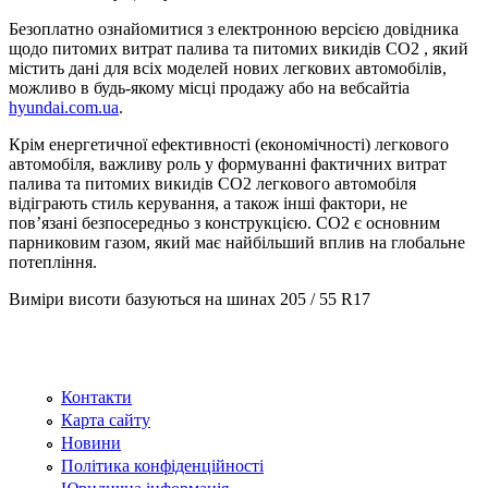
Безоплатно ознайомитися з електронною версією довідника
щодо питомих витрат палива та питомих викидів CO2 , який
містить дані для всіх моделей нових легкових автомобілів,
можливо в будь-якому місці продажу або на вебсайтіa
hyundai.com.ua
.
Крім енергетичної ефективності (економічності) легкового
автомобіля, важливу роль у формуванні фактичних витрат
палива та питомих викидів CO2 легкового автомобіля
відіграють стиль керування, а також інші фактори, не
пов’язані безпосередньо з конструкцією. CO2 є основним
парниковим газом, який має найбільший вплив на глобальне
потепління.
Виміри висоти базуються на шинах 205 / 55 R17
Контакти
Карта сайту
Новини
Політика конфіденційності