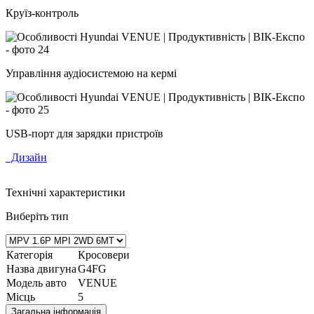
Круїз-контроль
Управління аудіосистемою на кермі
USB-порт для зарядки пристроїв
Дизайн
Технічні характеристики
Виберіть тип
Категорія
Кросовери
Назва двигуна
G4FG
Модель авто
VENUE
Місць
5
Загальна інформація