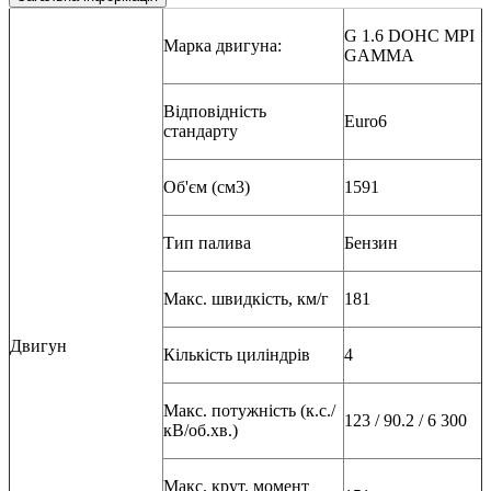
G 1.6 DOHC MPI
Марка двигуна:
GAMMA
Відповідність
Euro6
стандарту
Об'єм (см3)
1591
Тип палива
Бензин
Макс. швидкість, км/г
181
Двигун
Кількість циліндрів
4
Макс. потужність (к.с./
123 / 90.2 / 6 300
кВ/об.хв.)
Макс. крут. момент