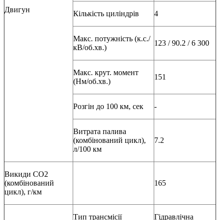
Двигун
Кількість циліндрів
4
Макс. потужність (к.с./
123 / 90.2 / 6 300
кВ/об.хв.)
Макс. крут. момент
151
(Нм/об.хв.)
Розгін до 100 км, сек
-
Витрата палива
(комбінований цикл),
7.2
л/100 км
Викиди СО2
(комбінований
165
цикл), г/км
Тип трансмісії
Гідравлічна